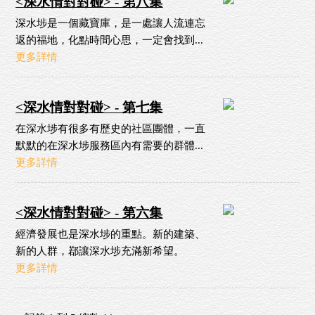
<深水情對對碰> - 第八集
深水埗是一個藏寶庫，是一處讓人流連忘
返的福地，化點時間心思，一定會找到...
更多詳情
<深水情對對碰> - 第七集
在深水埗有很多有歷史的社區團體，一直
默默的在深水埗服務區內有需要的群體...
更多詳情
<深水情對對碰> - 第六集
經濟發展也是深水埗的重點。新的建築、
新的人群，鄀讓深水埗充滿新希望。
更多詳情