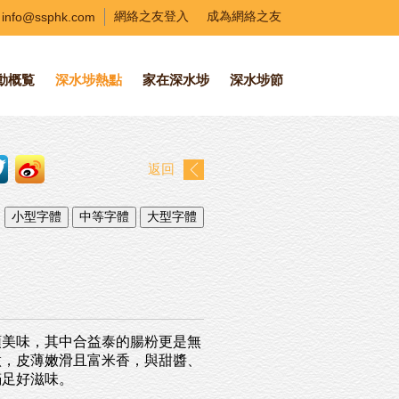
info@ssphk.com
網絡之友登入
成為網絡之友
動概覧
深水埗熱點
家在深水埗
深水埗節
返回
頭美味，其中合益泰的腸粉更是無
做，皮薄嫩滑且富米香，與甜醬、
滿足好滋味。