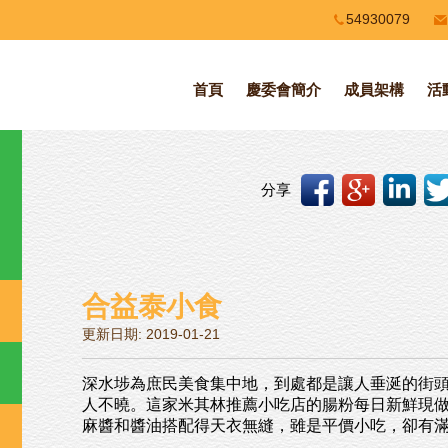
54930079
首頁
慶委會簡介
成員架構
活
分享
合益泰小食
更新日期: 2019-01-21
深水埗為庶民美食集中地，到處都是讓人垂涎的街
人不曉。這家米其林推薦小吃店的腸粉每日新鮮現
麻醬和醬油搭配得天衣無縫，雖是平價小吃，卻有